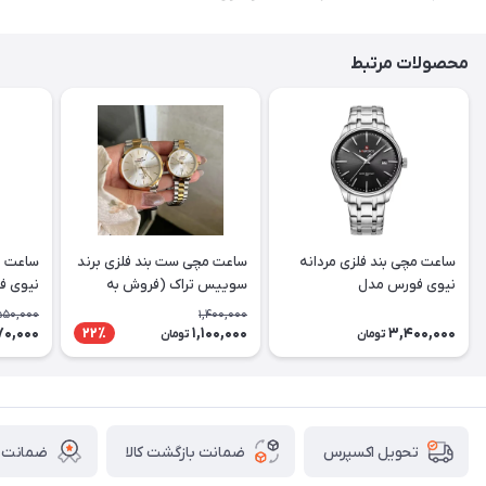
محصولات مرتبط
ساعت مچی بند فلزی مردانه
ساعت مچی ست بند فلزی برند
ساعت مچ
نیوی فورس مدل
سوییس تراک (فروش به
NF9230SBS
صورت تک وست)
اورجین
550,000
1,400,000
70,000
1,100,000
3,400,000
22٪
تومان
تومان
ضمانت بازگشت کالا
ضمانت ا
تحویل اکسپرس