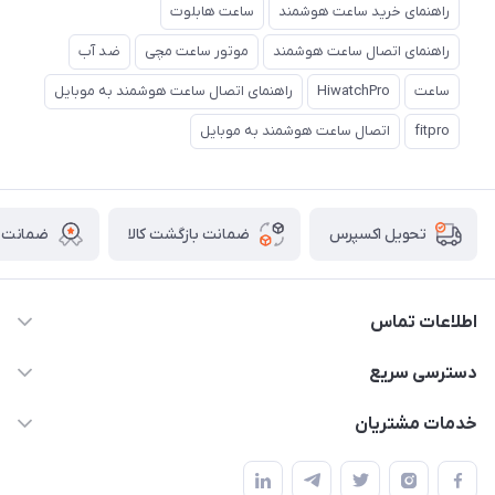
راهنمای خرید ساعت هوشمند
ساعت هابلوت
راهنمای اتصال ساعت هوشمند
موتور ساعت مچی
ضد آب
ساعت
HiwatchPro
راهنمای اتصال ساعت هوشمند به موبایل
fitpro
اتصال ساعت هوشمند به موبایل
ضمانت بازگشت کالا
ضمانت ا
تحویل اکسپرس
اطلاعات تماس
برای دریافت کدرهگیری پیامک دهید 09364926911
دسترسی سریع
@Marketsaat
حساب کاربری
خدمات مشتریان
آدرس: اصفهان ، نجف آباد ، بلوار ولیعصر
مجله فروشگاه
قوانین و مقررات
لیست محصولات