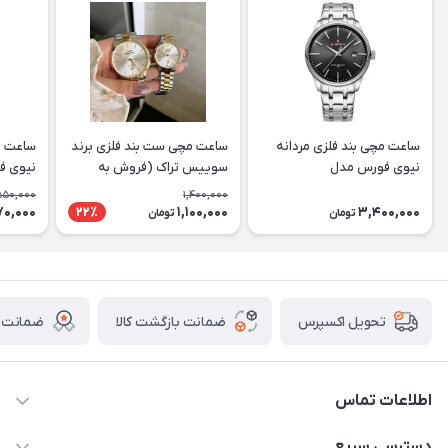
ساعت مچی بند فلزی مردانه
ساعت مچی ست بند فلزی برند
ساعت مچ
نیوی فورس مدل
سوییس تراک (فروش به
NF9230SBS
صورت تک وست)
اورجین
550,000
1,400,000
70,000
1,100,000
3,400,000
22٪
تومان
تومان
ضمانت بازگشت کالا
ضمانت ا
تحویل اکسپرس
اطلاعات تماس
برای دریافت کدرهگیری پیامک دهید 09364926911
دسترسی سریع