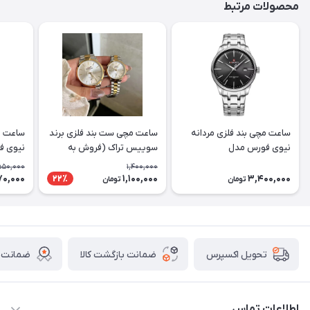
محصولات مرتبط
ساعت مچی بند فلزی مردانه
ساعت مچی ست بند فلزی برند
ساعت مچ
نیوی فورس مدل
سوییس تراک (فروش به
NF9230SBS
صورت تک وست)
اورجین
550,000
1,400,000
70,000
1,100,000
3,400,000
22٪
تومان
تومان
ضمانت بازگشت کالا
ضمانت ا
تحویل اکسپرس
اطلاعات تماس