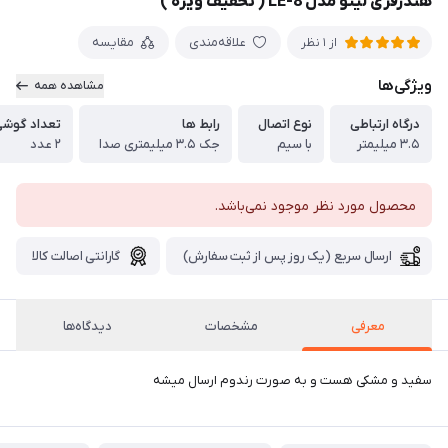
هندزفری لیتو مدل LE-8 ( تخفیف ویژه )
علاقه‌مندی
مقایسه
از 1 نظر
ویژگی‌ها
مشاهده همه
درگاه ارتباطی
نوع اتصال
رابط ها
تعداد گوش
۳.۵ میلیمتر
با سیم
جک ۳.۵ میلیمتری صدا
۲ عدد
محصول مورد نظر موجود نمی‌باشد.
ارسال سریع (یک روز پس از ثبت سفارش)
گارانتی اصالت کالا
معرفی
مشخصات
دیدگاه‌ها
سفید و مشکی هست و به صورت رندوم ارسال میشه